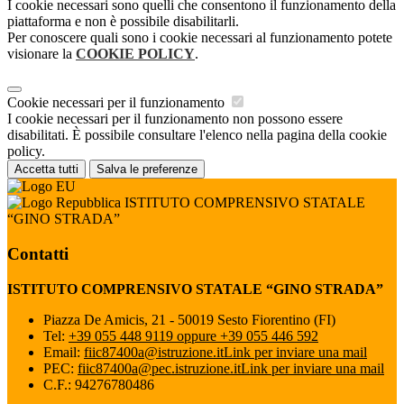
I cookie necessari sono quelli che consentono il funzionamento della
piattaforma e non è possibile disabilitarli.
Per conoscere quali sono i cookie necessari al funzionamento potete
visionare la
COOKIE POLICY
.
Cookie necessari per il funzionamento
I cookie necessari per il funzionamento non possono essere
disabilitati. È possibile consultare l'elenco nella pagina della cookie
policy.
Accetta tutti
Salva le preferenze
ISTITUTO COMPRENSIVO STATALE
“GINO STRADA”
Contatti
ISTITUTO COMPRENSIVO STATALE “GINO STRADA”
Piazza De Amicis, 21 - 50019 Sesto Fiorentino (FI)
Tel:
+39 055 448 9119 oppure +39 055 446 592
Email:
fiic87400a@istruzione.it
Link per inviare una mail
PEC:
fiic87400a@pec.istruzione.it
Link per inviare una mail
C.F.: 94276780486