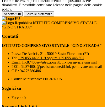
I cookie necessari per il funzionamento non possono essere
disabilitati. È possibile consultare l'elenco nella pagina della cookie
policy.
Accetta tutti
Salva le preferenze
ISTITUTO COMPRENSIVO STATALE
“GINO STRADA”
Contatti
ISTITUTO COMPRENSIVO STATALE “GINO STRADA”
Piazza De Amicis, 21 - 50019 Sesto Fiorentino (FI)
Tel:
+39 055 448 9119 oppure +39 055 446 592
Email:
fiic87400a@istruzione.it
Link per inviare una mail
PEC:
fiic87400a@pec.istruzione.it
Link per inviare una mail
C.F.: 94276780486
Codice Ministeriale: FIIC87400A
Seguici su
Facebook
Sezione Link Utili