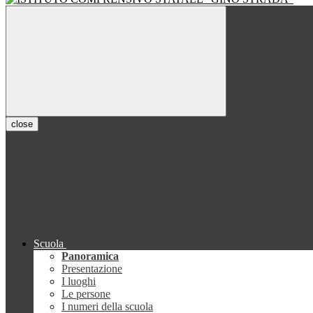
close
Scuola
Panoramica
Presentazione
I luoghi
Le persone
I numeri della scuola