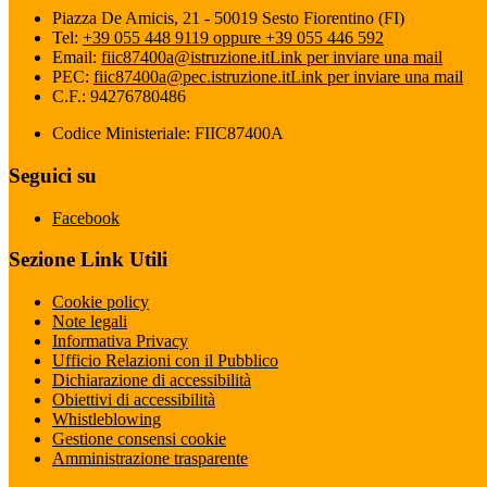
Piazza De Amicis, 21 - 50019 Sesto Fiorentino (FI)
Tel:
+39 055 448 9119 oppure +39 055 446 592
Email:
fiic87400a@istruzione.it
Link per inviare una mail
PEC:
fiic87400a@pec.istruzione.it
Link per inviare una mail
C.F.: 94276780486
Codice Ministeriale: FIIC87400A
Seguici su
Facebook
Sezione Link Utili
Cookie policy
Note legali
Informativa Privacy
Ufficio Relazioni con il Pubblico
Dichiarazione di accessibilità
Obiettivi di accessibilità
Whistleblowing
Gestione consensi cookie
Amministrazione trasparente