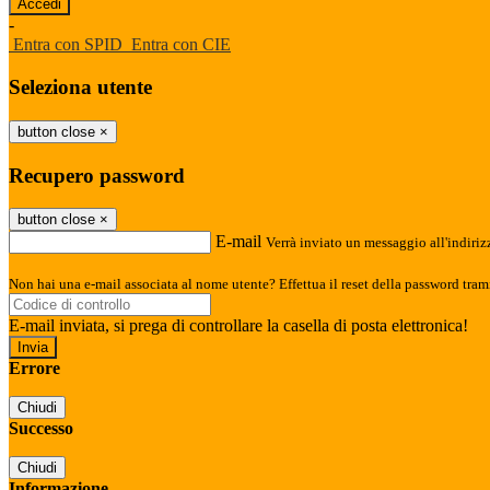
-
Entra con SPID
Entra con CIE
Seleziona utente
button close
×
Recupero password
button close
×
E-mail
Verrà inviato un messaggio all'indirizz
Non hai una e-mail associata al nome utente? Effettua il reset della password tram
E-mail inviata, si prega di controllare la casella di posta elettronica!
Errore
Chiudi
Successo
Chiudi
Informazione