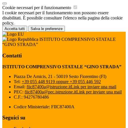
Cookie necessari per il funzionamento
I cookie necessari per il funzionamento non possono essere
disabilitati. È possibile consultare l'elenco nella pagina della cookie
policy.
Accetta tutti
Salva le preferenze
ISTITUTO COMPRENSIVO STATALE
“GINO STRADA”
Contatti
ISTITUTO COMPRENSIVO STATALE “GINO STRADA”
Piazza De Amicis, 21 - 50019 Sesto Fiorentino (FI)
Tel:
+39 055 448 9119 oppure +39 055 446 592
Email:
fiic87400a@istruzione.it
Link per inviare una mail
PEC:
fiic87400a@pec.istruzione.it
Link per inviare una mail
C.F.: 94276780486
Codice Ministeriale: FIIC87400A
Seguici su