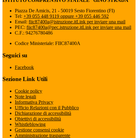
ISTITUTO COMPRENSIVO STATALE “GINO STRADA”
Piazza De Amicis, 21 - 50019 Sesto Fiorentino (FI)
Tel:
+39 055 448 9119 oppure +39 055 446 592
Email:
fiic87400a@istruzione.it
Link per inviare una mail
PEC:
fiic87400a@pec.istruzione.it
Link per inviare una mail
C.F.: 94276780486
Codice Ministeriale: FIIC87400A
Seguici su
Facebook
Sezione Link Utili
Cookie policy
Note legali
Informativa Privacy
Ufficio Relazioni con il Pubblico
Dichiarazione di accessibilità
Obiettivi di accessibilità
Whistleblowing
Gestione consensi cookie
Amministrazione trasparente