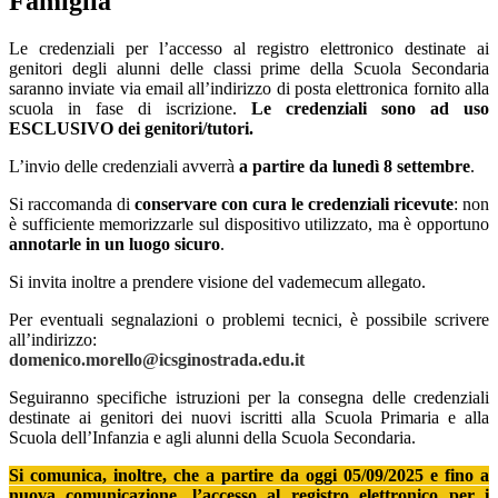
Famiglia
Le credenziali per l’accesso al registro elettronico destinate ai
genitori degli alunni delle classi prime della Scuola Secondaria
saranno inviate via email all’indirizzo di posta elettronica fornito alla
scuola in fase di iscrizione.
Le credenziali sono ad uso
ESCLUSIVO dei genitori/tutori.
L’invio delle credenziali avverrà
a partire da lunedì 8 settembre
.
Si raccomanda di
conservare con cura le credenziali ricevute
: non
è sufficiente memorizzarle sul dispositivo utilizzato, ma è opportuno
annotarle in un luogo sicuro
.
Si invita inoltre a prendere visione del vademecum allegato.
Per eventuali segnalazioni o problemi tecnici, è possibile scrivere
all’indirizzo:
domenico.morello@icsginostrada.edu.it
Seguiranno specifiche istruzioni per la consegna delle credenziali
destinate ai genitori dei nuovi iscritti alla Scuola Primaria e alla
Scuola dell’Infanzia e agli alunni della Scuola Secondaria.
Si comunica, inoltre, che a partire da oggi 05/09/2025 e fino a
nuova comunicazione, l’accesso al registro elettronico per i