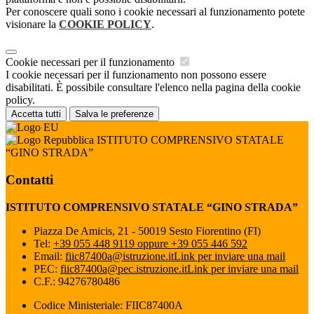
Per conoscere quali sono i cookie necessari al funzionamento potete
visionare la
COOKIE POLICY
.
Cookie necessari per il funzionamento
I cookie necessari per il funzionamento non possono essere
disabilitati. È possibile consultare l'elenco nella pagina della cookie
policy.
Accetta tutti
Salva le preferenze
ISTITUTO COMPRENSIVO STATALE
“GINO STRADA”
Contatti
ISTITUTO COMPRENSIVO STATALE “GINO STRADA”
Piazza De Amicis, 21 - 50019 Sesto Fiorentino (FI)
Tel:
+39 055 448 9119 oppure +39 055 446 592
Email:
fiic87400a@istruzione.it
Link per inviare una mail
PEC:
fiic87400a@pec.istruzione.it
Link per inviare una mail
C.F.: 94276780486
Codice Ministeriale: FIIC87400A