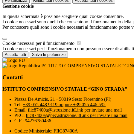
Personalizza
Rifiuta tutti
i cookies
Accetta tutti
i cookies
Gestione cookie
In questa schermata è possibile scegliere quali cookie consentire.
I cookie necessari sono quelli che consentono il funzionamento della pi
Per conoscere quali sono i cookie necessari al funzionamento potete v
Cookie necessari per il funzionamento
I cookie necessari per il funzionamento non possono essere disabilitati.
Accetta tutti
Salva le preferenze
ISTITUTO COMPRENSIVO STATALE “GI
Contatti
ISTITUTO COMPRENSIVO STATALE “GINO STRADA”
Piazza De Amicis, 21 - 50019 Sesto Fiorentino (FI)
Tel:
+39 055 448 9119 oppure +39 055 446 592
Email:
fiic87400a@istruzione.it
Link per inviare una mail
PEC:
fiic87400a@pec.istruzione.it
Link per inviare una mail
C.F.: 94276780486
Codice Ministeriale: FIIC87400A