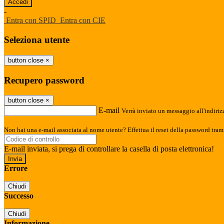
-
Entra con SPID
Entra con CIE
Seleziona utente
button close
×
Recupero password
button close
×
E-mail
Verrà inviato un messaggio all'indirizz
Non hai una e-mail associata al nome utente? Effettua il reset della password tram
E-mail inviata, si prega di controllare la casella di posta elettronica!
Errore
Chiudi
Successo
Chiudi
Informazione