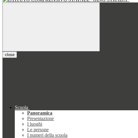
close
Scuola
Panoramica
Presentazione
I luoghi
Le persone
I numeri della scuola