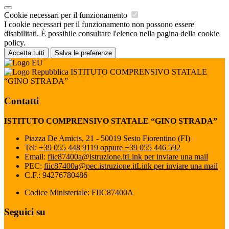
Cookie necessari per il funzionamento
I cookie necessari per il funzionamento non possono essere
disabilitati. È possibile consultare l'elenco nella pagina della cookie
policy.
Accetta tutti
Salva le preferenze
ISTITUTO COMPRENSIVO STATALE
“GINO STRADA”
Contatti
ISTITUTO COMPRENSIVO STATALE “GINO STRADA”
Piazza De Amicis, 21 - 50019 Sesto Fiorentino (FI)
Tel:
+39 055 448 9119 oppure +39 055 446 592
Email:
fiic87400a@istruzione.it
Link per inviare una mail
PEC:
fiic87400a@pec.istruzione.it
Link per inviare una mail
C.F.: 94276780486
Codice Ministeriale: FIIC87400A
Seguici su