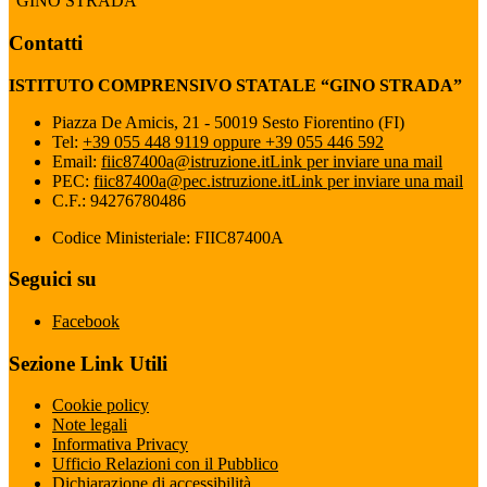
“GINO STRADA”
Contatti
ISTITUTO COMPRENSIVO STATALE “GINO STRADA”
Piazza De Amicis, 21 - 50019 Sesto Fiorentino (FI)
Tel:
+39 055 448 9119 oppure +39 055 446 592
Email:
fiic87400a@istruzione.it
Link per inviare una mail
PEC:
fiic87400a@pec.istruzione.it
Link per inviare una mail
C.F.: 94276780486
Codice Ministeriale: FIIC87400A
Seguici su
Facebook
Sezione Link Utili
Cookie policy
Note legali
Informativa Privacy
Ufficio Relazioni con il Pubblico
Dichiarazione di accessibilità