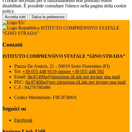
I cookie necessari per il funzionamento non possono essere
disabilitati. È possibile consultare l'elenco nella pagina della cookie
policy.
Accetta tutti
Salva le preferenze
ISTITUTO COMPRENSIVO STATALE
“GINO STRADA”
Contatti
ISTITUTO COMPRENSIVO STATALE “GINO STRADA”
Piazza De Amicis, 21 - 50019 Sesto Fiorentino (FI)
Tel:
+39 055 448 9119 oppure +39 055 446 592
Email:
fiic87400a@istruzione.it
Link per inviare una mail
PEC:
fiic87400a@pec.istruzione.it
Link per inviare una mail
C.F.: 94276780486
Codice Ministeriale: FIIC87400A
Seguici su
Facebook
Sezione Link Utili