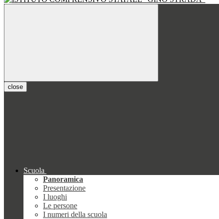
close
Scuola
Panoramica
Presentazione
I luoghi
Le persone
I numeri della scuola