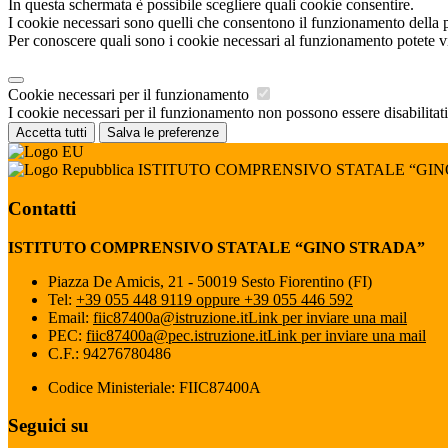
In questa schermata è possibile scegliere quali cookie consentire.
I cookie necessari sono quelli che consentono il funzionamento della pi
Per conoscere quali sono i cookie necessari al funzionamento potete v
Cookie necessari per il funzionamento
I cookie necessari per il funzionamento non possono essere disabilitati.
Accetta tutti
Salva le preferenze
ISTITUTO COMPRENSIVO STATALE “GI
Contatti
ISTITUTO COMPRENSIVO STATALE “GINO STRADA”
Piazza De Amicis, 21 - 50019 Sesto Fiorentino (FI)
Tel:
+39 055 448 9119 oppure +39 055 446 592
Email:
fiic87400a@istruzione.it
Link per inviare una mail
PEC:
fiic87400a@pec.istruzione.it
Link per inviare una mail
C.F.: 94276780486
Codice Ministeriale: FIIC87400A
Seguici su