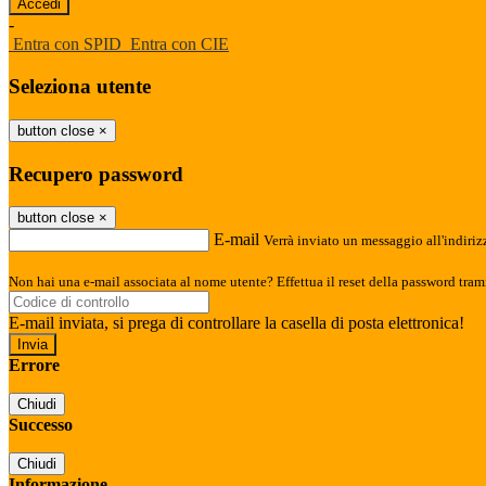
-
Entra con SPID
Entra con CIE
Seleziona utente
button close
×
Recupero password
button close
×
E-mail
Verrà inviato un messaggio all'indirizz
Non hai una e-mail associata al nome utente? Effettua il reset della password tram
E-mail inviata, si prega di controllare la casella di posta elettronica!
Errore
Chiudi
Successo
Chiudi
Informazione