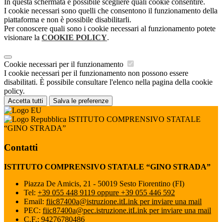
In questa schermata è possibile scegliere quali cookie consentire.
I cookie necessari sono quelli che consentono il funzionamento della
piattaforma e non è possibile disabilitarli.
Per conoscere quali sono i cookie necessari al funzionamento potete
visionare la
COOKIE POLICY
.
Cookie necessari per il funzionamento
I cookie necessari per il funzionamento non possono essere
disabilitati. È possibile consultare l'elenco nella pagina della cookie
policy.
Accetta tutti
Salva le preferenze
ISTITUTO COMPRENSIVO STATALE
“GINO STRADA”
Contatti
ISTITUTO COMPRENSIVO STATALE “GINO STRADA”
Piazza De Amicis, 21 - 50019 Sesto Fiorentino (FI)
Tel:
+39 055 448 9119 oppure +39 055 446 592
Email:
fiic87400a@istruzione.it
Link per inviare una mail
PEC:
fiic87400a@pec.istruzione.it
Link per inviare una mail
C.F.: 94276780486