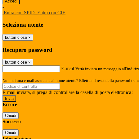
-
Entra con SPID
Entra con CIE
Seleziona utente
button close
×
Recupero password
button close
×
E-mail
Verrà inviato un messaggio all'indirizz
Non hai una e-mail associata al nome utente? Effettua il reset della password tram
E-mail inviata, si prega di controllare la casella di posta elettronica!
Errore
Chiudi
Successo
Chiudi
Informazione