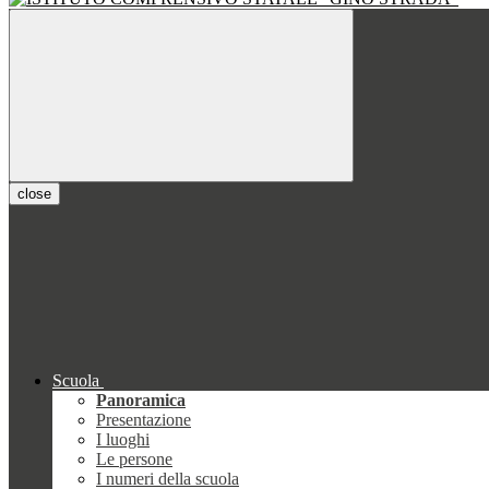
close
Scuola
Panoramica
Presentazione
I luoghi
Le persone
I numeri della scuola