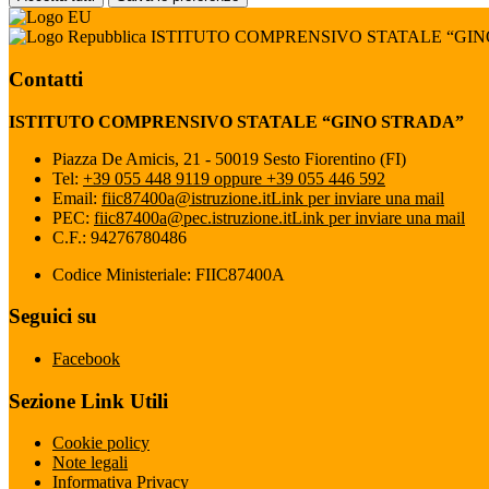
ISTITUTO COMPRENSIVO STATALE “GI
Contatti
ISTITUTO COMPRENSIVO STATALE “GINO STRADA”
Piazza De Amicis, 21 - 50019 Sesto Fiorentino (FI)
Tel:
+39 055 448 9119 oppure +39 055 446 592
Email:
fiic87400a@istruzione.it
Link per inviare una mail
PEC:
fiic87400a@pec.istruzione.it
Link per inviare una mail
C.F.: 94276780486
Codice Ministeriale: FIIC87400A
Seguici su
Facebook
Sezione Link Utili
Cookie policy
Note legali
Informativa Privacy