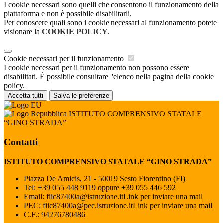
I cookie necessari sono quelli che consentono il funzionamento della
piattaforma e non è possibile disabilitarli.
Per conoscere quali sono i cookie necessari al funzionamento potete
visionare la
COOKIE POLICY
.
Cookie necessari per il funzionamento
I cookie necessari per il funzionamento non possono essere
disabilitati. È possibile consultare l'elenco nella pagina della cookie
policy.
Accetta tutti
Salva le preferenze
ISTITUTO COMPRENSIVO STATALE
“GINO STRADA”
Contatti
ISTITUTO COMPRENSIVO STATALE “GINO STRADA”
Piazza De Amicis, 21 - 50019 Sesto Fiorentino (FI)
Tel:
+39 055 448 9119 oppure +39 055 446 592
Email:
fiic87400a@istruzione.it
Link per inviare una mail
PEC:
fiic87400a@pec.istruzione.it
Link per inviare una mail
C.F.: 94276780486