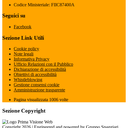
Codice Ministeriale: FIIC87400A
Seguici su
Facebook
Sezione Link Utili
Cookie policy
Note legali
Informativa Privacy
Ufficio Relazioni con il Pubblico
Dichiarazione di accessibilità
Obiettivi di accessibilità
Whistleblowing
Gestione consensi cookie
Amministrazione trasparente
Pagina visualizzata
1006
volte
Sezione Copyright
Copyright 2026 | Engineered and powered by Gruppo Spaggiari