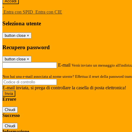
-
Entra con SPID
Entra con CIE
Seleziona utente
button close
×
Recupero password
button close
×
E-mail
Verrà inviato un messaggio all'indirizz
Non hai una e-mail associata al nome utente? Effettua il reset della password tram
E-mail inviata, si prega di controllare la casella di posta elettronica!
Errore
Chiudi
Successo
Chiudi
Informazione