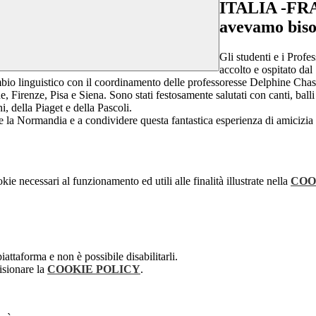
ITALIA -FRANC
avevamo bis
Gli studenti e i Prof
accolto e ospitato da
bio linguistico con il coordinamento delle professoresse Delphine Cha
cane, Firenze, Pisa e Siena. Sono stati festosamente salutati con canti, bal
, della Piaget e della Pascoli.
e la Normandia e a condividere questa fantastica esperienza di amicizia
kie necessari al funzionamento ed utili alle finalità illustrate nella
COO
attaforma e non è possibile disabilitarli.
isionare la
COOKIE POLICY
.