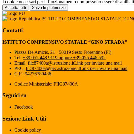
I cookie necessari per il funzionamento non possono essere disabilitati.
Accetta tutti
Salva le preferenze
ISTITUTO COMPRENSIVO STATALE “GI
Contatti
ISTITUTO COMPRENSIVO STATALE “GINO STRADA”
Piazza De Amicis, 21 - 50019 Sesto Fiorentino (FI)
Tel:
+39 055 448 9119 oppure +39 055 446 592
Email:
fiic87400a@istruzione.it
Link per inviare una mail
PEC:
fiic87400a@pec.istruzione.it
Link per inviare una mail
C.F.: 94276780486
Codice Ministeriale: FIIC87400A
Seguici su
Facebook
Sezione Link Utili
Cookie policy