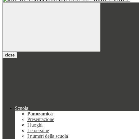
close
Scuola
Panoramica
Presentazione
I luoghi
Le persone
I numeri della scuola