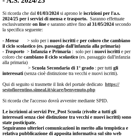
- A.S. 2024/25
Si ricorda che dal
01/03/2024
si aprono le
iscrizioni per l'a.s.
2024/25 per i servizi di mensa e trasporto.
Saranno effettuate
esclusivamente
on line
e saranno attive fino
al 31/05/2024
secondo
la specifica seguente:
- Mensa
> solo per i
nuovi iscritti
e
per coloro che cambiano
il ciclo scolastico (es. passaggio dall'infanzia alla primaria)
- Trasporto
>
Infanzia e Primaria
: solo per i
nuovi iscritti
e per
coloro che
cambiano il ciclo scolastico
(es. passaggio dall'infanzia
alla primaria)
>
Scuola Secondaria di 1° grado
:
per tutti
gli
interessati
(senza cioè distinzione tra vecchi e nuovi iscritti).
Qui di seguito si trasmette il link del portale dedicato
https://
sestofiorentino.simeal.it/
sicare/benvenuto.php
Si ricorda che l'accesso dovrà avvenire mediante SPID.
Le iscrizioni ai servizi Pre_Post Scuola
(
rivolte a tutti gli
interessati senza cioè distinzione tra vecchi e nuovi iscritti)
sono
state posticipate.
Seguiranno ulteriori comunicazioni in merito alla tempistica e
relativa pubblicazione di apposita informativa sul sito web