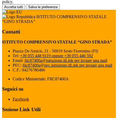
policy.
Accetta tutti
Salva le preferenze
ISTITUTO COMPRENSIVO STATALE
“GINO STRADA”
Contatti
ISTITUTO COMPRENSIVO STATALE “GINO STRADA”
Piazza De Amicis, 21 - 50019 Sesto Fiorentino (FI)
Tel:
+39 055 448 9119 oppure +39 055 446 592
Email:
fiic87400a@istruzione.it
Link per inviare una mail
PEC:
fiic87400a@pec.istruzione.it
Link per inviare una mail
C.F.: 94276780486
Codice Ministeriale: FIIC87400A
Seguici su
Facebook
Sezione Link Utili