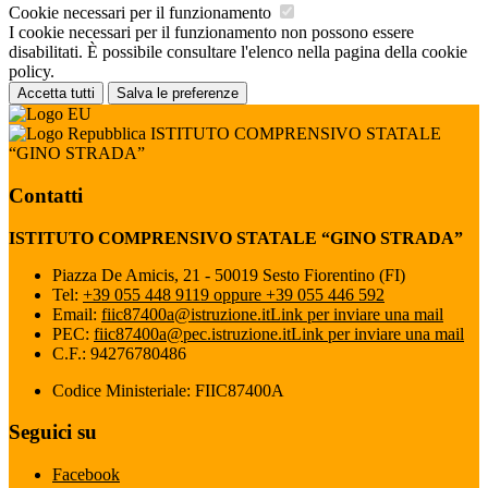
Cookie necessari per il funzionamento
I cookie necessari per il funzionamento non possono essere
disabilitati. È possibile consultare l'elenco nella pagina della cookie
policy.
Accetta tutti
Salva le preferenze
ISTITUTO COMPRENSIVO STATALE
“GINO STRADA”
Contatti
ISTITUTO COMPRENSIVO STATALE “GINO STRADA”
Piazza De Amicis, 21 - 50019 Sesto Fiorentino (FI)
Tel:
+39 055 448 9119 oppure +39 055 446 592
Email:
fiic87400a@istruzione.it
Link per inviare una mail
PEC:
fiic87400a@pec.istruzione.it
Link per inviare una mail
C.F.: 94276780486
Codice Ministeriale: FIIC87400A
Seguici su
Facebook