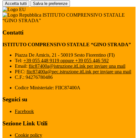
Accetta tutti
Salva le preferenze
ISTITUTO COMPRENSIVO STATALE
“GINO STRADA”
Contatti
ISTITUTO COMPRENSIVO STATALE “GINO STRADA”
Piazza De Amicis, 21 - 50019 Sesto Fiorentino (FI)
Tel:
+39 055 448 9119 oppure +39 055 446 592
Email:
fiic87400a@istruzione.it
Link per inviare una mail
PEC:
fiic87400a@pec.istruzione.it
Link per inviare una mail
C.F.: 94276780486
Codice Ministeriale: FIIC87400A
Seguici su
Facebook
Sezione Link Utili
Cookie policy