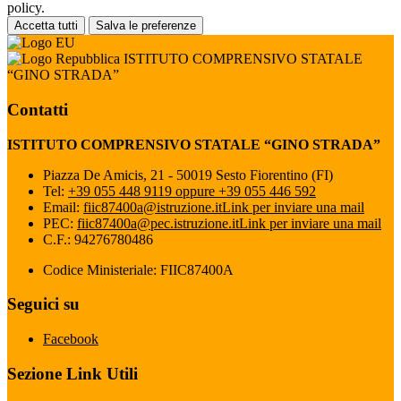
policy.
Accetta tutti
Salva le preferenze
ISTITUTO COMPRENSIVO STATALE
“GINO STRADA”
Contatti
ISTITUTO COMPRENSIVO STATALE “GINO STRADA”
Piazza De Amicis, 21 - 50019 Sesto Fiorentino (FI)
Tel:
+39 055 448 9119 oppure +39 055 446 592
Email:
fiic87400a@istruzione.it
Link per inviare una mail
PEC:
fiic87400a@pec.istruzione.it
Link per inviare una mail
C.F.: 94276780486
Codice Ministeriale: FIIC87400A
Seguici su
Facebook
Sezione Link Utili