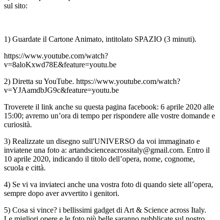
sul sito:
1) Guardate il Cartone Animato, intitolato SPAZIO (3 minuti).
https://www.youtube.com/watch?
v=8aloKxwd78E&feature=youtu.be
2) Diretta su YouTube. https://www.youtube.com/watch?
v=YJAamdbJG9c&feature=youtu.be
Troverete il link anche su questa pagina facebook: 6 aprile 2020 alle
15:00; avremo un’ora di tempo per rispondere alle vostre domande e
curiosità.
3) Realizzate un disegno sull'UNIVERSO da voi immaginato e
inviatene una foto a: artandscienceacrossitaly@gmail.com. Entro il
10 aprile 2020, indicando il titolo dell’opera, nome, cognome,
scuola e città.
4) Se vi va inviateci anche una vostra foto di quando siete all’opera,
sempre dopo aver avvertito i genitori.
5) Cosa si vince? i bellissimi gadget di Art & Science across Italy.
Le migliori opere e le foto più belle saranno pubblicate sul nostro