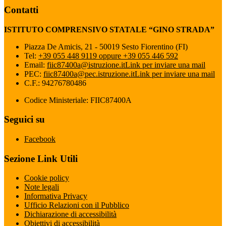
Contatti
ISTITUTO COMPRENSIVO STATALE “GINO STRADA”
Piazza De Amicis, 21 - 50019 Sesto Fiorentino (FI)
Tel:
+39 055 448 9119 oppure +39 055 446 592
Email:
fiic87400a@istruzione.it
Link per inviare una mail
PEC:
fiic87400a@pec.istruzione.it
Link per inviare una mail
C.F.: 94276780486
Codice Ministeriale: FIIC87400A
Seguici su
Facebook
Sezione Link Utili
Cookie policy
Note legali
Informativa Privacy
Ufficio Relazioni con il Pubblico
Dichiarazione di accessibilità
Obiettivi di accessibilità