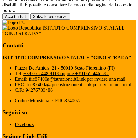
disabilitati. È possibile consultare l'elenco nella pagina della cookie
policy.
Accetta tutti
Salva le preferenze
ISTITUTO COMPRENSIVO STATALE
“GINO STRADA”
Contatti
ISTITUTO COMPRENSIVO STATALE “GINO STRADA”
Piazza De Amicis, 21 - 50019 Sesto Fiorentino (FI)
Tel:
+39 055 448 9119 oppure +39 055 446 592
Email:
fiic87400a@istruzione.it
Link per inviare una mail
PEC:
fiic87400a@pec.istruzione.it
Link per inviare una mail
C.F.: 94276780486
Codice Ministeriale: FIIC87400A
Seguici su
Facebook
Sezione Link Utili