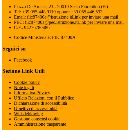
Piazza De Amicis, 21 - 50019 Sesto Fiorentino (FI)
Tel:
+39 055 448 9119 oppure +39 055 446 592
Email:
fiic87400a@istruzione.it
Link per inviare una mail
PEC:
fiic87400a@pec.istruzione.it
Link per inviare una mail
C.F.: 94276780486
Codice Ministeriale: FIIC87400A
Seguici su
Facebook
Sezione Link Utili
Cookie policy
Note legali
Informativa Privacy
Ufficio Relazioni con il Pubblico
Dichiarazione di accessibilità
Obiettivi di accessibilità
Whistleblowing
Gestione consensi cookie
Amministrazione trasparente