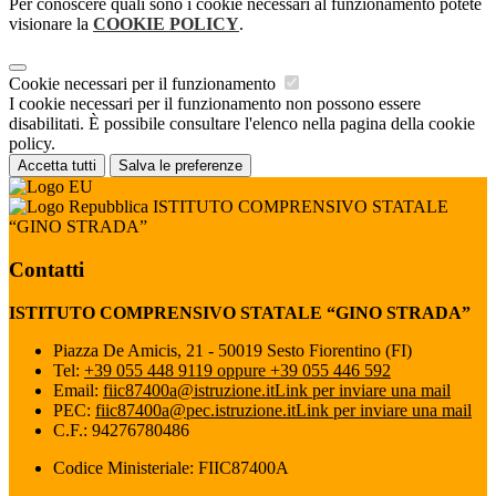
Per conoscere quali sono i cookie necessari al funzionamento potete
visionare la
COOKIE POLICY
.
Cookie necessari per il funzionamento
I cookie necessari per il funzionamento non possono essere
disabilitati. È possibile consultare l'elenco nella pagina della cookie
policy.
Accetta tutti
Salva le preferenze
ISTITUTO COMPRENSIVO STATALE
“GINO STRADA”
Contatti
ISTITUTO COMPRENSIVO STATALE “GINO STRADA”
Piazza De Amicis, 21 - 50019 Sesto Fiorentino (FI)
Tel:
+39 055 448 9119 oppure +39 055 446 592
Email:
fiic87400a@istruzione.it
Link per inviare una mail
PEC:
fiic87400a@pec.istruzione.it
Link per inviare una mail
C.F.: 94276780486
Codice Ministeriale: FIIC87400A