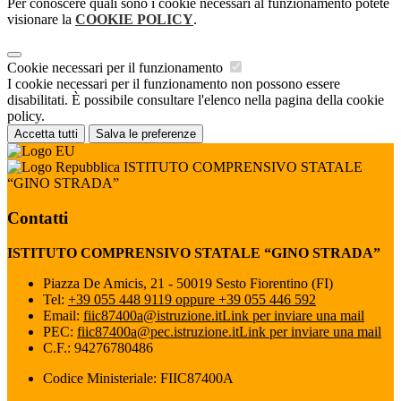
Per conoscere quali sono i cookie necessari al funzionamento potete
visionare la
COOKIE POLICY
.
Cookie necessari per il funzionamento
I cookie necessari per il funzionamento non possono essere
disabilitati. È possibile consultare l'elenco nella pagina della cookie
policy.
Accetta tutti
Salva le preferenze
ISTITUTO COMPRENSIVO STATALE
“GINO STRADA”
Contatti
ISTITUTO COMPRENSIVO STATALE “GINO STRADA”
Piazza De Amicis, 21 - 50019 Sesto Fiorentino (FI)
Tel:
+39 055 448 9119 oppure +39 055 446 592
Email:
fiic87400a@istruzione.it
Link per inviare una mail
PEC:
fiic87400a@pec.istruzione.it
Link per inviare una mail
C.F.: 94276780486
Codice Ministeriale: FIIC87400A