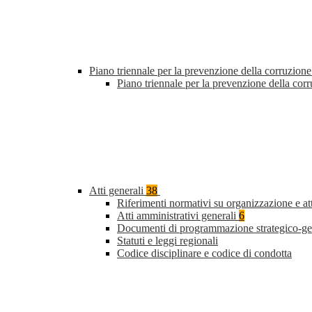
Piano triennale per la prevenzione della corruzione
Piano triennale per la prevenzione della cor
Atti generali
38
Riferimenti normativi su organizzazione e at
Atti amministrativi generali
6
Documenti di programmazione strategico-ge
Statuti e leggi regionali
Codice disciplinare e codice di condotta