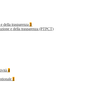
 e della trasparenza
3
ruzione e della trasparenza (PTPCT)
tività
4
stionale
1