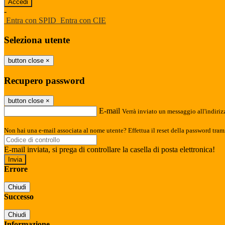
-
Entra con SPID
Entra con CIE
Seleziona utente
button close
×
Recupero password
button close
×
E-mail
Verrà inviato un messaggio all'indirizz
Non hai una e-mail associata al nome utente? Effettua il reset della password tram
E-mail inviata, si prega di controllare la casella di posta elettronica!
Errore
Chiudi
Successo
Chiudi
Informazione