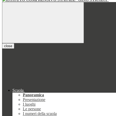
close
Scuola
Panoramica
Presentazione
I luoghi
Le persone
I numeri della scuola