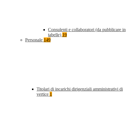
Consulenti e collaboratori (da pubblicare in
tabelle)
19
Personale
149
Titolari di incarichi dirigenziali amministrativi di
vertice
1