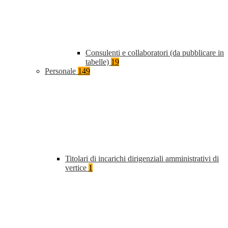
Consulenti e collaboratori (da pubblicare in
tabelle)
19
Personale
149
Titolari di incarichi dirigenziali amministrativi di
vertice
1