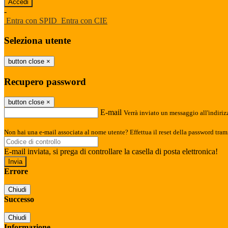
-
Entra con SPID
Entra con CIE
Seleziona utente
button close
×
Recupero password
button close
×
E-mail
Verrà inviato un messaggio all'indirizz
Non hai una e-mail associata al nome utente? Effettua il reset della password tram
E-mail inviata, si prega di controllare la casella di posta elettronica!
Errore
Chiudi
Successo
Chiudi
Informazione