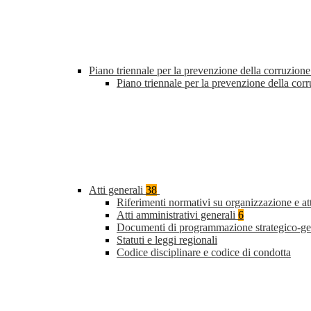
Piano triennale per la prevenzione della corruzione
Piano triennale per la prevenzione della cor
Atti generali
38
Riferimenti normativi su organizzazione e at
Atti amministrativi generali
6
Documenti di programmazione strategico-ge
Statuti e leggi regionali
Codice disciplinare e codice di condotta