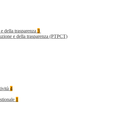
 e della trasparenza
3
ruzione e della trasparenza (PTPCT)
tività
4
stionale
1