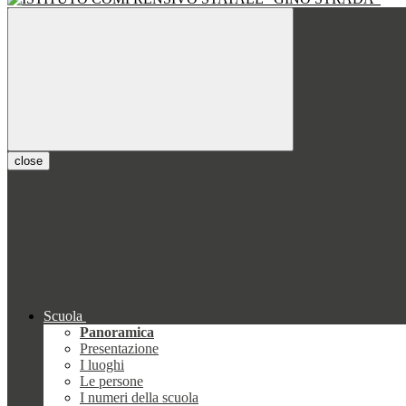
close
Scuola
Panoramica
Presentazione
I luoghi
Le persone
I numeri della scuola